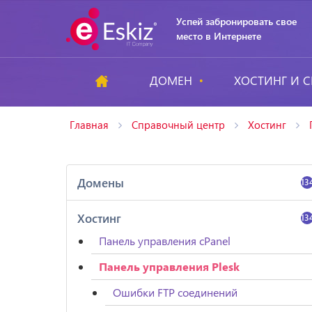
Успей забронировать свое
место в Интернете
ДОМЕН
ХОСТИНГ И С
Главная
Справочный центр
Хостинг
Домены
13
Хостинг
13
Панель управления cPanel
Панель управления Plesk
Ошибки FTP соединений