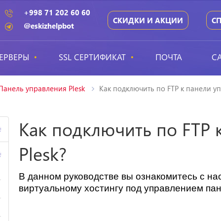
+998 71 202 60 60
СКИДКИ И АКЦИИ
С
@eskizhelpbot
ЕРВЕРЫ
SSL СЕРТИФИКАТ
ПОЧТА
С
Панель управления Plesk
Как подключить по FTP к панели уп
Как подключить по FTP 
4
Plesk?
4
В данном руководстве вы ознакомитесь с н
виртуальному хостингу под управлением па