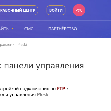
РУС
ПРАВОЧНЫЙ ЦЕНТР
ВОЙТИ
АЙТЫ
СМС
ПАРТНЁРСТВО
равления Plesk?
к панели управления
FTP
астройкой подключения по
к
Plesk
нели управления
: