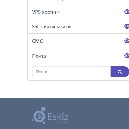
VPS хостинг
13
SSL-сертификаты
13
СМС
13
Почта
13