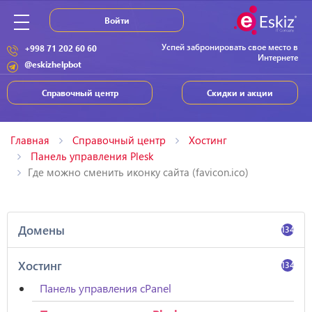
Войти
Успей забронировать свое место в
+998 71 202 60 60
Интернете
@eskizhelpbot
Справочный центр
Скидки и акции
Главная
Справочный центр
Хостинг
Панель управления Plesk
Где можно сменить иконку сайта (favicon.ico)
Домены
134
Хостинг
134
Панель управления cPanel