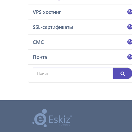
VPS хостинг
13
SSL-сертификаты
13
СМС
13
Почта
13