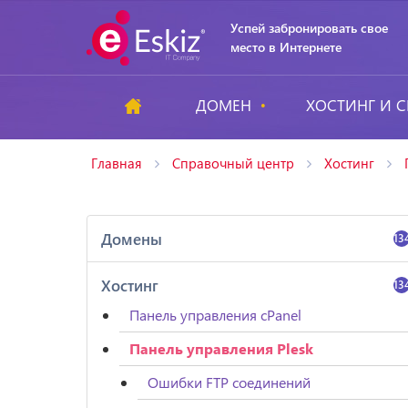
Успей забронировать свое
место в Интернете
ДОМЕН
ХОСТИНГ И С
Главная
Справочный центр
Хостинг
Домены
13
Хостинг
13
Панель управления cPanel
Панель управления Plesk
Ошибки FTP соединений