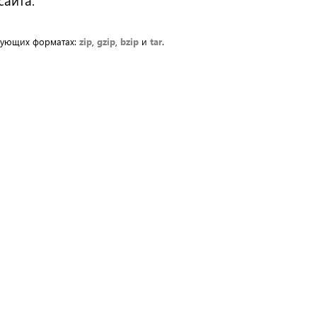
сайта.
дующих форматах:
zip
,
gzip
,
bzip
и
tar
.